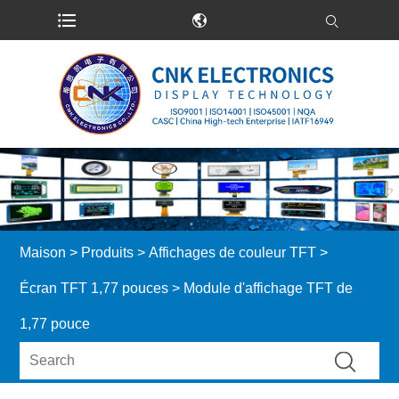
Maison
>
Produits
>
Affichages de couleur TFT
>
Écran TFT 1,77 pouces
> Module d'affichage TFT de
1,77 pouce