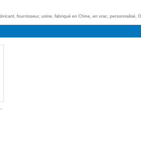
bricant, fournisseur, usine, fabriqué en Chine, en vrac, personnalisé,
age TFT de 2,0 pouces