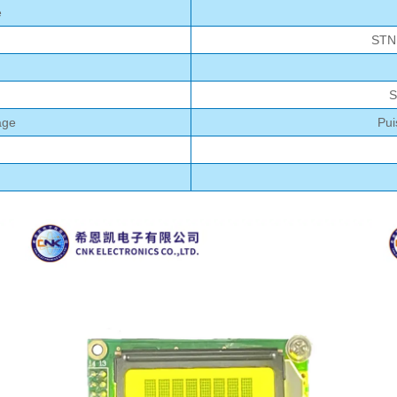
e
STN 
S
age
Pui