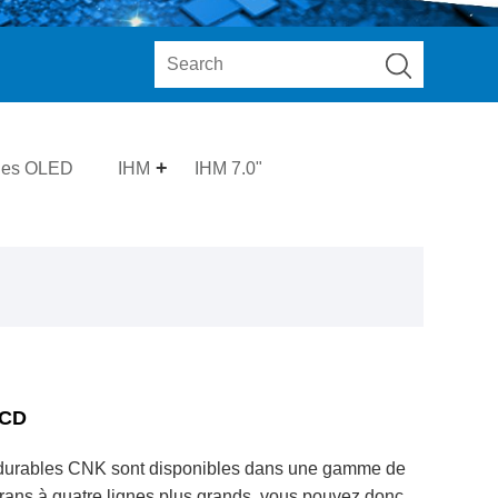
les OLED
IHM
IHM 7.0"
LCD
 durables CNK sont disponibles dans une gamme de
écrans à quatre lignes plus grands, vous pouvez donc